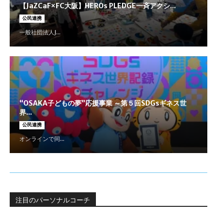
【JaZCaF×FC大阪】HEROs PLEDGE一斉アクシ...
公民連携
一般社団法人J...
“OSAKA子どもの夢”応援事業 ～第５回SDGsギネス世
界...
公民連携
オンラインで同...
注目のパーソナルコーチ