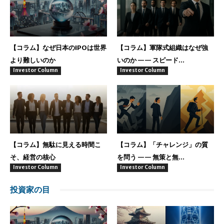
【コラム】なぜ日本のIPOは世界
【コラム】軍隊式組織はなぜ強
より難しいのか
いのか —— スピード...
Investor Column
Investor Column
【コラム】無駄に見える時間こ
【コラム】「チャレンジ」の質
そ、経営の核心
を問う —— 無策と無...
Investor Column
Investor Column
投資家の目