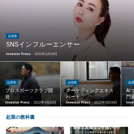
起業塾
SNSインフルーエンサー
Investor Press
-
2022年5月26日
起業塾
起業塾
起
プロスポーツクラブ開
マーケティングエキス
A
発
パート
門
Investor Press
-
2022年5月26日
Investor Press
-
2022年5月26日
Inve
起業の教科書