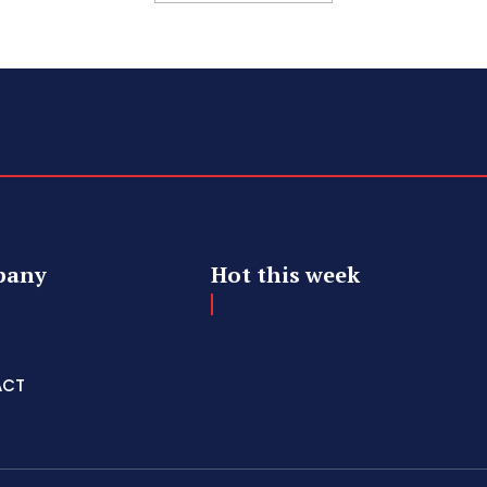
pany
Hot this week
ACT