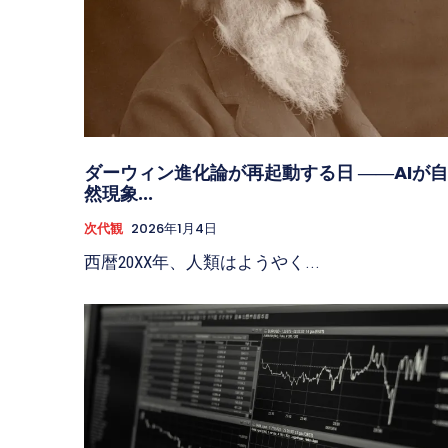
ダーウィン進化論が再起動する日 ――AIが自
然現象...
次代観
2026年1月4日
西暦20XX年、人類はようやく...