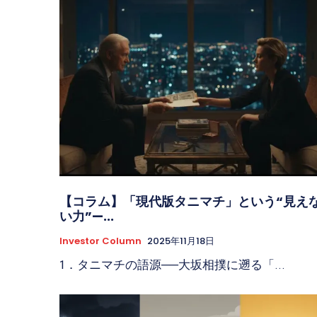
【コラム】「現代版タニマチ」という“見え
い力”—...
Investor Column
2025年11月18日
1．タニマチの語源──大坂相撲に遡る「...