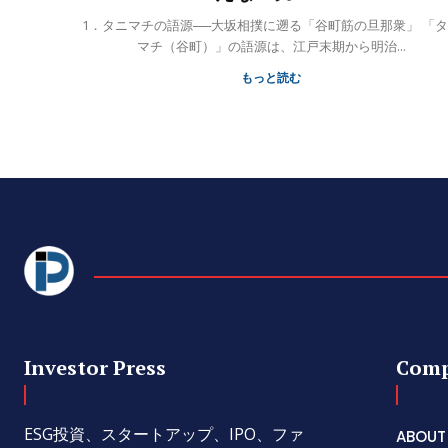
1．タニマチの語源──大坂相撲に遡る「谷町筋の旦那衆」 「タニ
マチ（谷町）」の語源は、江戸末期から明治...
もっと読む
Investor Press
Com
ESG投資、スタートアップ、IPO、ファ
ABOUT