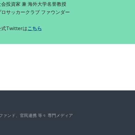
社会投資家 兼 海外大学名誉教授
プロサッカークラブ ファウンダー
式Twitterは
こちら
、ファンド、官民連携 等々 専門メディア