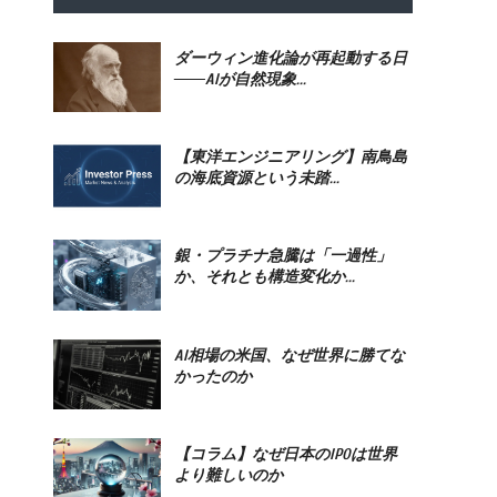
ダーウィン進化論が再起動する日
――AIが自然現象...
【東洋エンジニアリング】南鳥島
の海底資源という未踏...
銀・プラチナ急騰は「一過性」
か、それとも構造変化か...
AI相場の米国、なぜ世界に勝てな
かったのか
【コラム】なぜ日本のIPOは世界
より難しいのか