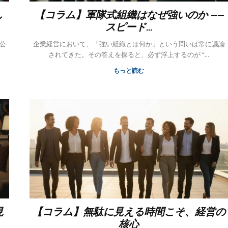
し
【コラム】軍隊式組織はなぜ強いのか ——
スピード...
企業経営において、「強い組織とは何か」という問いは常に議論
されてきた。その答えを探ると、必ず浮上するのが “...
もっと読む
見
【コラム】無駄に見える時間こそ、経営の
核心