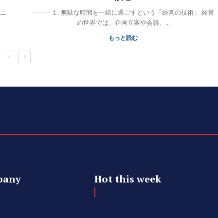
⸻ １. 無駄な時間を一緒に過ごすという「経営の技術」 経営
の世界では、企画立案や会議、...
もっと読む
pany
Hot this week