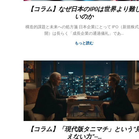
【コラム】なぜ日本のIPOは世界より難
いのか
構造的課題と未来への処方箋 日本企業にとって IPO（新規株式公
開）は長らく「成長企業の通過儀礼」であ...
もっと読む
【コラム】「現代版タニマチ」という“
えない力”—...