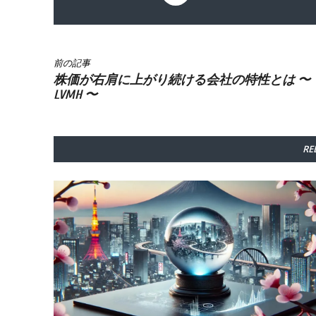
前の記事
株価が右肩に上がり続ける会社の特性とは 〜
LVMH 〜
RE