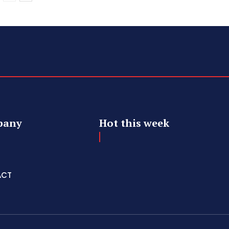
pany
Hot this week
ACT