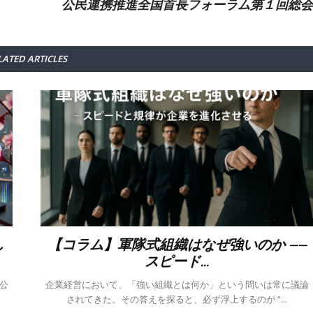
公民連携推進全国首長フォーラム第１回総会
LATED ARTICLES
し
【コラム】軍隊式組織はなぜ強いのか ——
スピード...
企業経営において、「強い組織とは何か」という問いは常に議論
されてきた。その答えを探ると、必ず浮上するのが “...