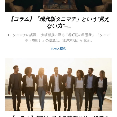
【コラム】「現代版タニマチ」という“見え
ない力”—...
1．タニマチの語源──大坂相撲に遡る「谷町筋の旦那衆」 「タニマ
チ（谷町）」の語源は、江戸末期から明治...
もっと読む