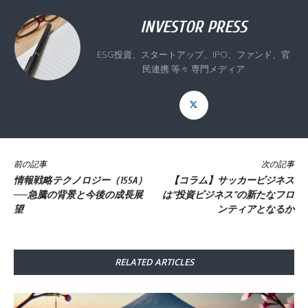
INVESTOR PRESS
ESG投資、スタートアップ、IPO、ファンド、官
民連携 等々 専門メディア
前の記事
次の記事
情報戦略テクノロジー（155A）
【コラム】サッカービジネス
──急騰の背景と今後の成長展
は“投資ビジネス”の新たなフロ
望
ンティアとなるか
RELATED ARTICLES