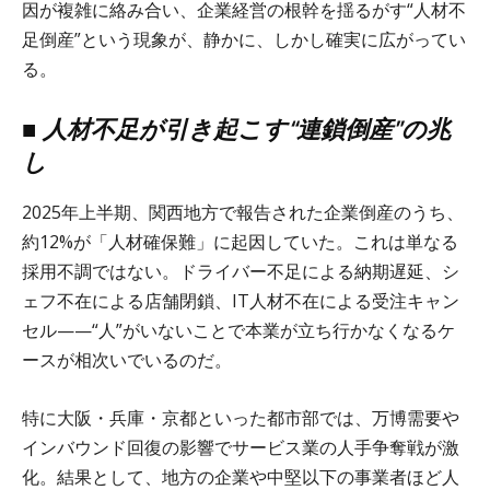
因が複雑に絡み合い、企業経営の根幹を揺るがす“人材不
足倒産”という現象が、静かに、しかし確実に広がってい
る。
■ 人材不足が引き起こす“連鎖倒産”の兆
し
2025年上半期、関西地方で報告された企業倒産のうち、
約12%が「人材確保難」に起因していた。これは単なる
採用不調ではない。ドライバー不足による納期遅延、シ
ェフ不在による店舗閉鎖、IT人材不在による受注キャン
セル——“人”がいないことで本業が立ち行かなくなるケ
ースが相次いでいるのだ。
特に大阪・兵庫・京都といった都市部では、万博需要や
インバウンド回復の影響でサービス業の人手争奪戦が激
化。結果として、地方の企業や中堅以下の事業者ほど人