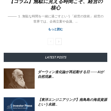
【コラム】無駄に見える時間こそ、経営の
核心
⸻ １. 無駄な時間を一緒に過ごすという「経営の技術」 経営の
世界では、企画立案や会議、...
もっと読む
LATEST POSTS
ダーウィン進化論が再起動する日 ――AIが
自然現象...
【東洋エンジニアリング】南鳥島の海底資源
という未踏...