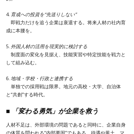
4.⁠ ⁠
育成への投資を“先送りしない”
即戦力だけを追う企業は衰退する。将来人材の社内育
成に本腰を。
5.⁠ ⁠
外国人材の活用を現実的に検討する
制度面の変化を見据え、技能実習や特定技能を戦力と
して組み込む。
6.⁠ ⁠
地域・学校・行政と連携する
単独での採用戦は限界。地元の高校・大学、自治体
と“共創”する時代。
■ 「変わる勇気」が企業を救う
人材不足は、外部環境の問題であると同時に、企業自身
の体質を問われる“内部要因”でもある。待遇や風土、マ