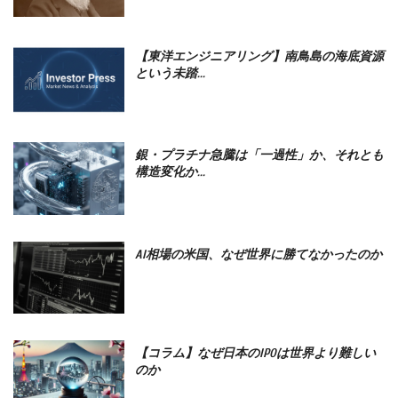
【東洋エンジニアリング】南鳥島の海底資源
という未踏...
銀・プラチナ急騰は「一過性」か、それとも
構造変化か...
AI相場の米国、なぜ世界に勝てなかったのか
【コラム】なぜ日本のIPOは世界より難しい
のか