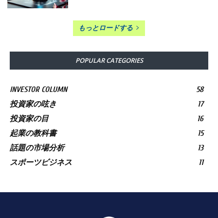
もっとロードする
POPULAR CATEGORIES
INVESTOR COLUMN
58
投資家の呟き
17
投資家の目
16
起業の教科書
15
話題の市場分析
13
スポーツビジネス
11