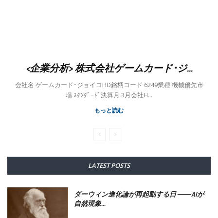
<企業分析> 株式会社ゲームカード･ジ...
会社名 ゲームカード･ジョイコHD銘柄コード 6249業種 機械優先市
場 ｽﾀﾝﾀﾞｰﾄﾞ決算月 3月会社H...
もっと読む
LATEST POSTS
ダーウィン進化論が再起動する日 ――AIが
自然現象...