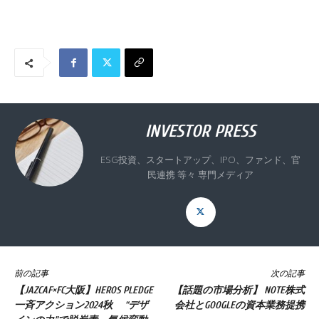
INVESTOR PRESS
ESG投資、スタートアップ、IPO、ファンド、官
民連携 等々 専門メディア
前の記事
次の記事
【JAZCAF×FC大阪】HEROS PLEDGE
【話題の市場分析】 NOTE株式
一斉アクション2024秋 “デザ
会社とGOOGLEの資本業務提携