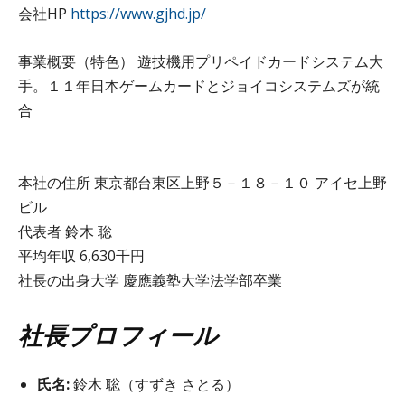
会社HP
https://www.gjhd.jp/
事業概要（特色） 遊技機用プリペイドカードシステム大
手。１１年日本ゲームカードとジョイコシステムズが統
合
本社の住所 東京都台東区上野５－１８－１０ アイセ上野
ビル
代表者 鈴木 聡
平均年収 6,630千円
社長の出身大学 慶應義塾大学法学部卒業
社長プロフィール
氏名:
鈴木 聡（すずき さとる）